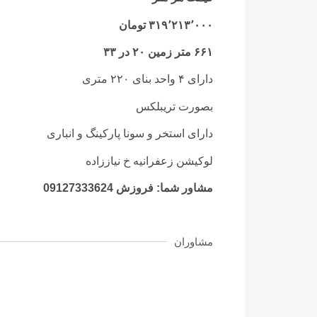
۳۱۹٬۲۱۳٬۰۰۰ تومان
۶۶۱ متر زمین ۲۰ در ۳۳
دارای ۴ واحد بنای ۲۲۰ متری
بصورت تریبلکس
دارای استخر و سونا پارکینگ و انباری
لوکیشن زعفرانیه خ نیاززاده
مشاور شما: فروزش 09127333624
مشاوران