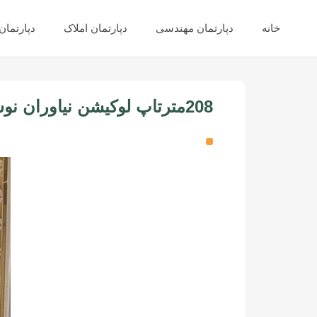
خانه
دپارتمان مهندسی
دپارتمان املاک
دپارتما
208مترتاپ لوکیشن نیاوران نوساز کلید نخورده