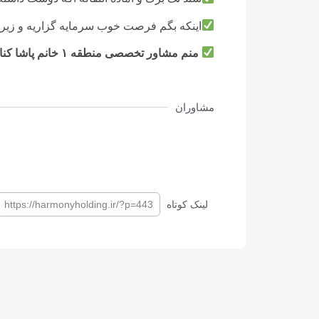
اینکه بگم فرصت خوب سرمایه گزاریه و زیر ق
منم مشاور تخصصی منطقه ۱ خانم پاشا کنار شما هستم 09391565259
مشاوران
لینک کوتاه
https://harmonyholding.ir/?p=443