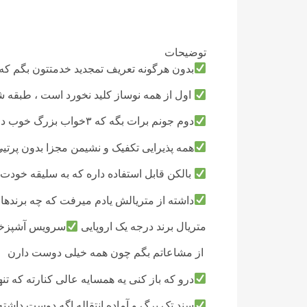
توضیحات
بدون هرگونه تعریف تمجدید خدمتتون بگم که م
اول از همه نوساز کلید نخورد است ، طبقه
دوم جونم برات بگه که ۳خواب بزرگ خوب درآورده بدون پرتی با یه مستر , کمد دیوار عمیق
همه پذیرایی تکفیک و نشیمن مجزا بدون پرتیی
بالکن قابل استفاده داره که به سلیقه خودت
داشته از متریالش یادم میرفت که چه برندها
متریال برند درجه یک اروپایی
سرویس آشپزخا
از مشاعاتم بگم چون همه خیلی دوست دارن
درو که باز کنی یه همسایه عالی کنارته که تن
سند تک برگ و آماده انتقاله اگه دوست داشت